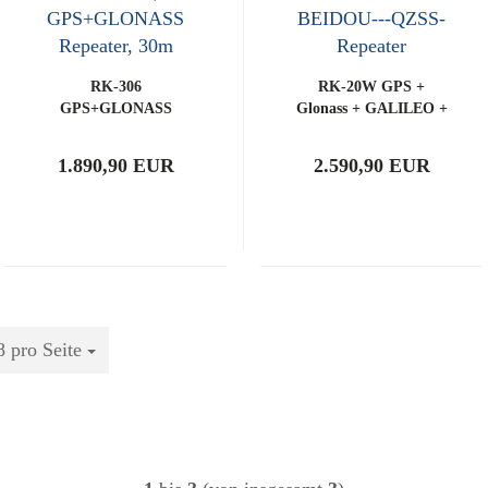
RK-306
RK-20W GPS +
GPS+GLONASS
Glonass + GALILEO +
Repeater System 30m
BEIDOU + QZSS
Repeater System
1.890,90 EUR
2.590,90 EUR
8 pro Seite
ro Seite