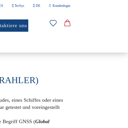
ES
TecSys
DE
Kundenlogin
len
aktiere uns
Mail
sswort
RIE PC
SONSTIGES
TRAHLER)
o erstellen
wort vergessen?
es, eines Schiffes oder eines
 getestet und voreingestellt
e Begriff GNSS (
Global