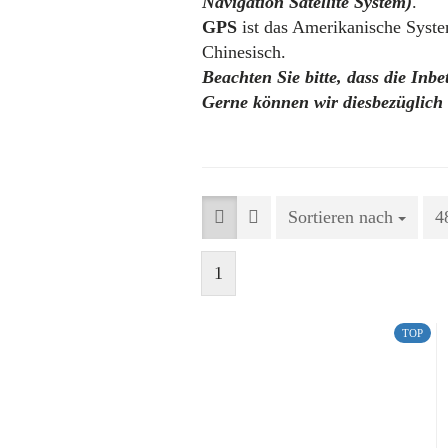
Navigation Satellite System)
.
GPS
ist das Amerikanische Syste
Chinesisch.
Beachten Sie bitte, dass die In
Gerne können wir diesbezüglich 
Sortieren nach
Sortieren nach
4
p
1
TOP