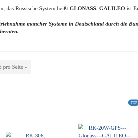
m; das Russische System heißt
GLONASS
.
GALILEO
ist E
betriebnahme mancher Systeme in Deutschland durch die Bund
beraten.
8 pro Seite
ro Seite
TOP