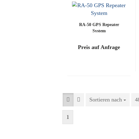
RA-50 GPS Repeater
System
Preis auf Anfrage
Sortieren nach
Sortieren nach
4
p
1