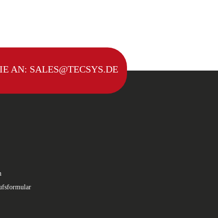
IE AN:
SALES@TECSYS.DE
n
ufsformular