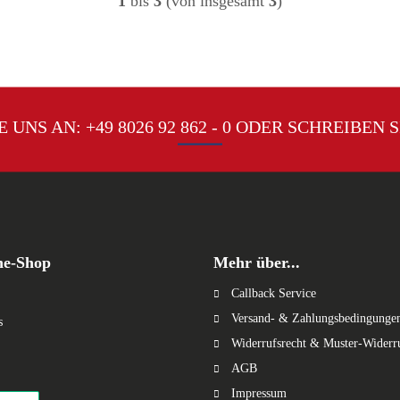
1
bis
3
(von insgesamt
3
)
E UNS AN:
+49 8026 92 862 - 0
ODER SCHREIBEN S
ne-Shop
Mehr über...
Callback Service
Versand- & Zahlungsbedingunge
s
Widerrufsrecht & Muster-Widerr
AGB
Impressum