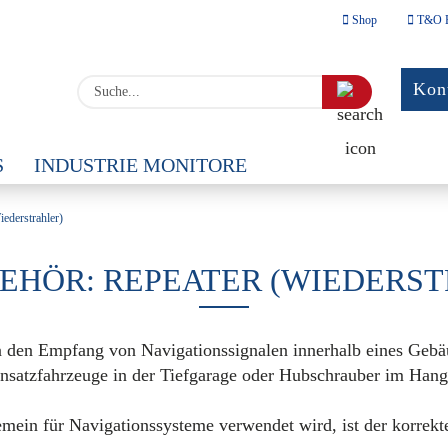
Shop
T&O 
Sprache auswäh
Suche...
Kont
E-
Lieferland
S
INDUSTRIE MONITORE
Pa
HREIB-LESEGERÄTE
GPS-ZUBEHÖR
INDUST
iederstrahler)
EHÖR: REPEATER (WIEDERS
Kont
Pass
den Empfang von Navigationssignalen innerhalb eines Gebäud
satzfahrzeuge in der Tiefgarage oder Hubschrauber im Hangar
ein für Navigationssysteme verwendet wird, ist der korrekt