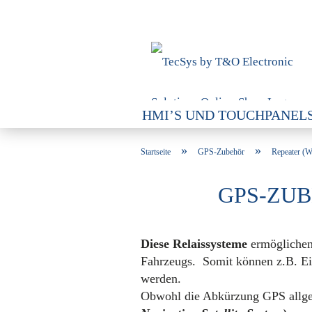
HMI’S UND TOUCHPANEL
SPEICHERLÖSUNGEN / SC
»
»
Startseite
GPS-Zubehör
Repeater (W
GPS-ZUB
Diese Relaissysteme
ermöglichen 
Fahrzeugs. Somit können z.B. Ein
werden.
Obwohl die Abkürzung GPS allgem