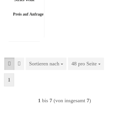
Screen
Monitor
Preis auf Anfrage
Sortieren nach
Sortieren nach
48 pro Seite
pro Seite
1
1
bis
7
(von insgesamt
7
)