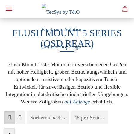
FLUSH MOUNT 5 SERIES
(OSD REAR)
Flush-Mount-LCD-Monitore in verschiedenen Größen
mit hoher Helligkeit, großen Betrachtungswinkeln und
optionalem resistivem oder kapazitivem Touch.
Entwickelt für zuverlässigen Betrieb und flexible
Integration in platzkritischen industriellen Umgebungen.
Weitere Zollgrößen
auf Anfrage
erhältlich.
Sortieren nach
Sortieren nach
48 pro Seite
pro Seite