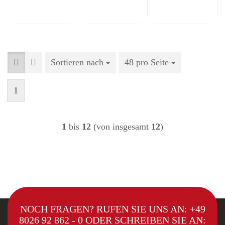
Sortieren nach
Sortieren nach
48 pro Seite
pro Seite
1
1
bis
12
(von insgesamt
12
)
NOCH FRAGEN? RUFEN SIE UNS AN:
+49
8026 92 862 - 0
ODER SCHREIBEN SIE AN: