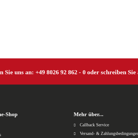
n Sie uns an:
+49 8026 92 862 - 0
oder schreiben Sie
ne-Shop
Mehr über...
Callback Service
Versand- & Zahlungsbedingunge
s