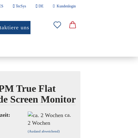
ES
TecSys
DE
Kundenlogin
len
aktiere uns
Mail
sswort
RIE PC
SONSTIGES
PM True Flat
o erstellen
e Screen Monitor
wort vergessen?
zeit:
ca.
2 Wochen
(Ausland abweichend)