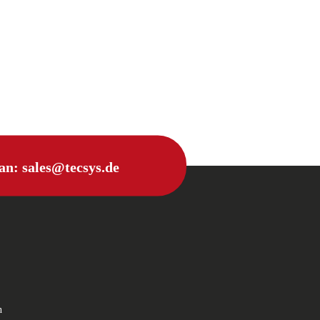
 an:
sales@tecsys.de
n