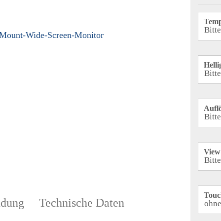
Temp
Helli
Aufl
View 
Touc
dung
Technische Daten