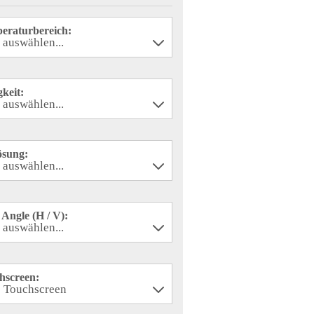
eraturbereich:
gkeit:
ösung:
Angle (H / V):
hscreen: