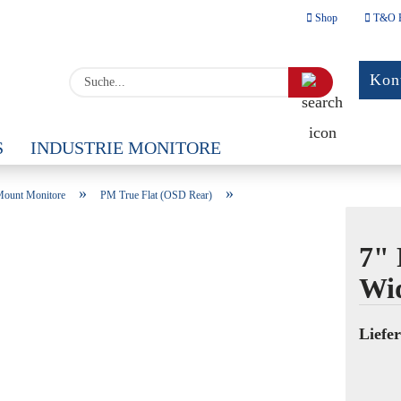
Shop
T&O 
Sprache auswäh
Suche...
Kont
E-
Lieferland
S
INDUSTRIE MONITORE
Pa
HREIB-LESEGERÄTE
GPS-ZUBEHÖR
INDUST
»
»
Mount Monitore
PM True Flat (OSD Rear)
7" 
Kont
Wid
Pass
Liefer