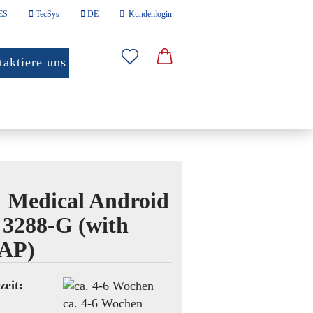
ES
TecSys
DE
Kundenlogin
len
aktiere uns
Mail
sswort
RIE PC
SONSTIGES
 Medical Android
o erstellen
3288-G (with
wort vergessen?
AP)
zeit:
ca. 4-6 Wochen