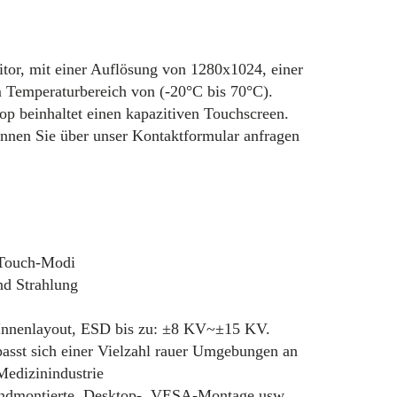
or, mit einer Auflösung von 1280x1024, einer
m Temperaturbereich von (-20°C bis 70°C).
p beinhaltet einen kapazitiven Touchscreen.
nnen Sie über unser Kontaktformular anfragen
 Touch-Modi
nd Strahlung
s Innenlayout, ESD bis zu: ±8 KV~±15 KV.
 passt sich einer Vielzahl rauer Umgebungen an
edizinindustrie
wandmontierte, Desktop-, VESA-Montage usw.