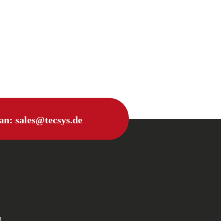
 an:
sales@tecsys.de
n