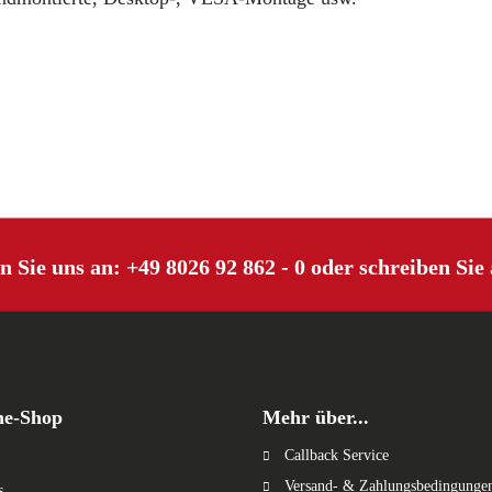
n Sie uns an:
+49 8026 92 862 - 0
oder schreiben Sie
ne-Shop
Mehr über...
Callback Service
Versand- & Zahlungsbedingunge
s