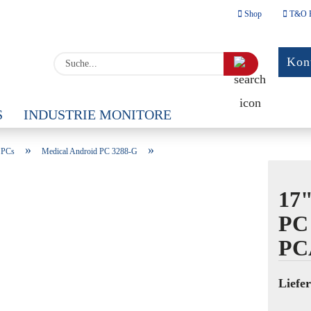
Shop
T&O 
Sprache auswäh
Suche...
Kont
E-
Lieferland
S
INDUSTRIE MONITORE
Pa
HREIB-LESEGERÄTE
GPS-ZUBEHÖR
INDUST
»
»
 PCs
Medical Android PC 3288-G
17"
Kont
PC 
Pass
PC
Liefer